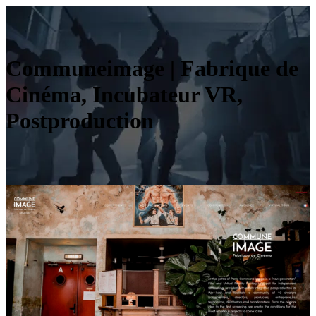
Com­muneima­ge | Fabrique de
Cinéma, Incubateur VR,
Postproduction